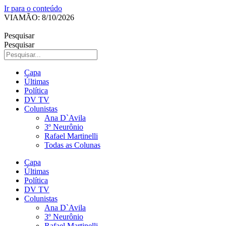
Ir para o conteúdo
VIAMÃO: 8/10/2026
Pesquisar
Pesquisar
Capa
Últimas
Política
DV TV
Colunistas
Ana D`Avila
3º Neurônio
Rafael Martinelli
Todas as Colunas
Capa
Últimas
Política
DV TV
Colunistas
Ana D`Avila
3º Neurônio
Rafael Martinelli