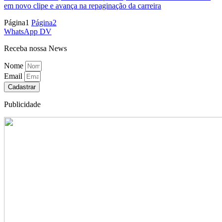
em novo clipe e avança na repaginação da carreira
Página
1
Página
2
WhatsApp DV
Receba nossa News
Nome
Email
Cadastrar
Publicidade