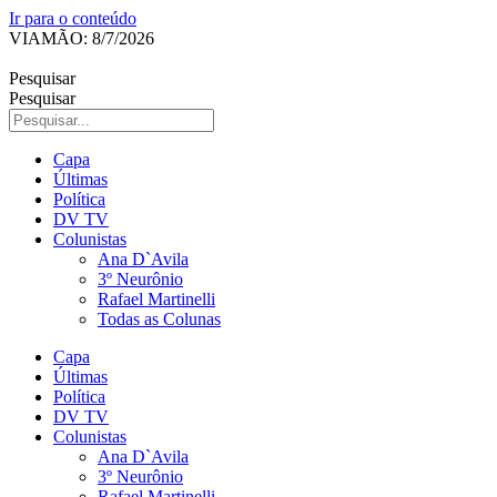
Ir para o conteúdo
VIAMÃO: 8/7/2026
Pesquisar
Pesquisar
Capa
Últimas
Política
DV TV
Colunistas
Ana D`Avila
3º Neurônio
Rafael Martinelli
Todas as Colunas
Capa
Últimas
Política
DV TV
Colunistas
Ana D`Avila
3º Neurônio
Rafael Martinelli